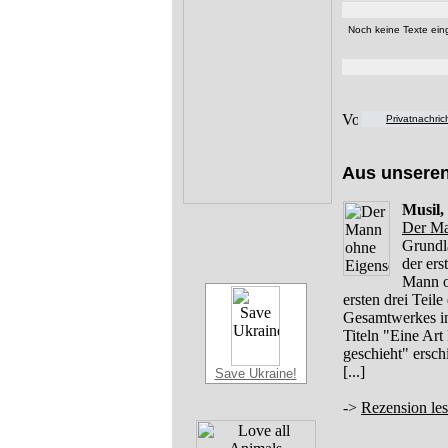
Noch keine Texte eing
Privatnachri
Aus unsere
Musil,
Der Ma
Grundl
der er
Mann o
ersten drei Teil
Gesamtwerkes in 
Titeln "Eine Art
geschieht" ersc
[...]
Save Ukraine!
->
Rezension le