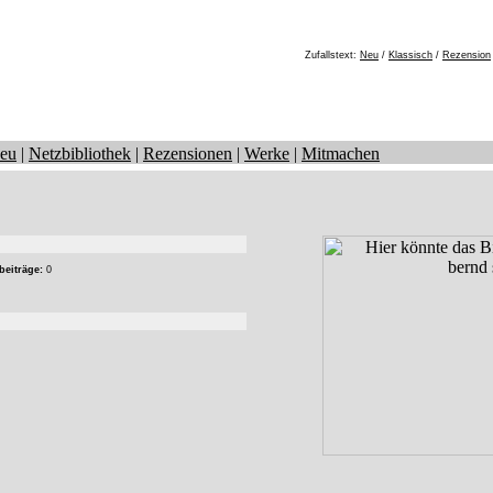
Zufallstext:
Neu
/
Klassisch
/
Rezension
eu
|
Netzbibliothek
|
Rezensionen
|
Werke
|
Mitmachen
beiträge:
0