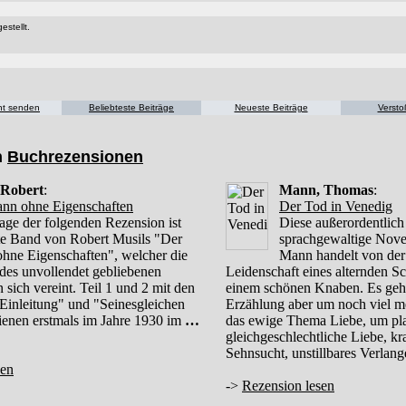
estellt.
cht senden
Beliebteste Beiträge
Neueste Beiträge
Versto
n
Buchrezensionen
 Robert
:
Mann, Thomas
:
nn ohne Eigenschaften
Der Tod in Venedig
age der folgenden Rezension ist
Diese außerordentlich
ste Band von Robert Musils "Der
sprachgewaltige Nov
hne Eigenschaften", welcher die
Mann handelt von der
e des unvollendet gebliebenen
Leidenschaft eines alternden Sch
sich vereint. Teil 1 und 2 mit den
einem schönen Knaben. Es geht
 Einleitung" und "Seinesgleichen
Erzählung aber um noch viel m
hienen erstmals im Jahre 1930 im
…
das ewige Thema Liebe, um pla
gleichgeschlechtliche Liebe, kr
Sehnsucht, unstillbares Verlan
sen
->
Rezension lesen