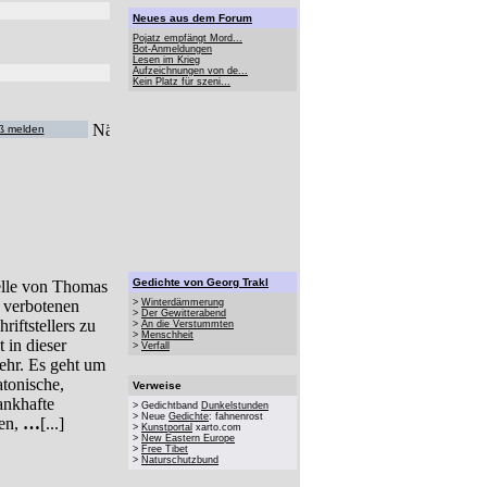
Neues aus dem Forum
Pojatz empfängt Mord...
Bot-Anmeldungen
Lesen im Krieg
Aufzeichnungen von de...
Kein Platz für szeni...
ß melden
Gedichte von Georg Trakl
elle von Thomas
 verbotenen
>
Winterdämmerung
>
Der Gewitterabend
riftstellers zu
>
An die Verstummten
>
Menschheit
 in dieser
>
Verfall
ehr. Es geht um
tonische,
Verweise
ankhafte
> Gedichtband
Dunkelstunden
> Neue
Gedichte
: fahnenrost
gen,
…
[...]
>
Kunstportal
xarto.com
>
New Eastern Europe
>
Free Tibet
>
Naturschutzbund