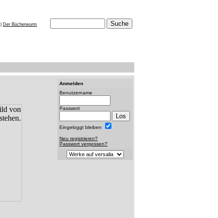
|
Der Bücherwurm
Anmelden
Benutzername
Passwort
Eingeloggt bleiben
Neu registrieren?
Passwort vergessen?