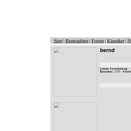
Start
|
Biographien
|
Forum
|
Klassiker
|
N
bernd
Letzter Forenbeitrag:
-
Besucher:
1770 -
Foren