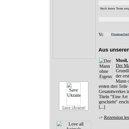
Noch keine Texte eing
Privatnachri
Aus unsere
Musil,
Der Ma
Grundl
der er
Mann o
ersten drei Teil
Gesamtwerkes in 
Titeln "Eine Art
geschieht" ersc
[...]
Save Ukraine!
->
Rezension le