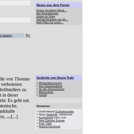
Neues aus dem Forum
Pojatz empfängt Mord...
Bot-Anmeldungen
Lesen im Krieg
Aufzeichnungen von de...
Kein Platz für szeni...
ß melden
Gedichte von Georg Trakl
elle von Thomas
 verbotenen
>
Winterdämmerung
>
Der Gewitterabend
riftstellers zu
>
An die Verstummten
>
Menschheit
 in dieser
>
Verfall
ehr. Es geht um
tonische,
Verweise
ankhafte
> Gedichtband
Dunkelstunden
> Neue
Gedichte
: fahnenrost
gen,
…
[...]
>
Kunstportal
xarto.com
>
New Eastern Europe
>
Free Tibet
>
Naturschutzbund