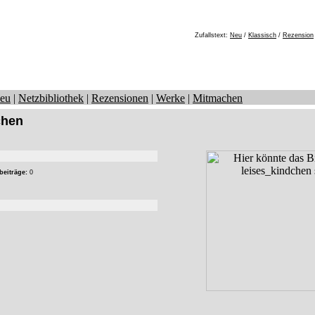
Zufallstext:
Neu
/
Klassisch
/
Rezension
eu
|
Netzbibliothek
|
Rezensionen
|
Werke
|
Mitmachen
chen
beiträge:
0