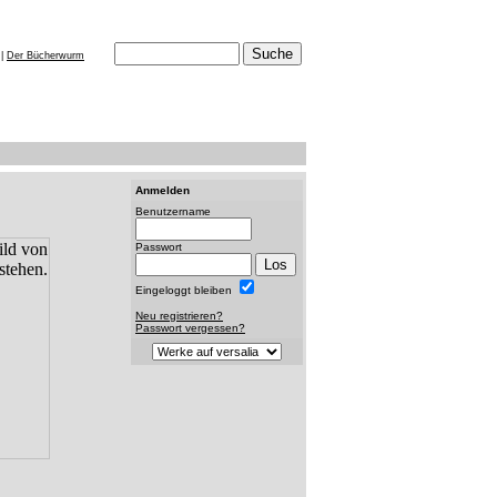
|
Der Bücherwurm
Anmelden
Benutzername
Passwort
Eingeloggt bleiben
Neu registrieren?
Passwort vergessen?