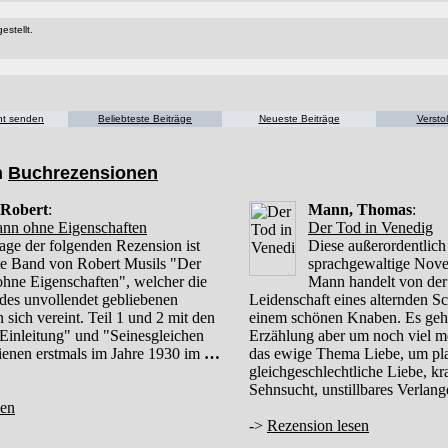
estellt.
cht senden
Beliebteste Beiträge
Neueste Beiträge
Versto
n
Buchrezensionen
 Robert
:
Mann, Thomas
:
nn ohne Eigenschaften
Der Tod in Venedig
age der folgenden Rezension ist
Diese außerordentlich
ste Band von Robert Musils "Der
sprachgewaltige Nov
hne Eigenschaften", welcher die
Mann handelt von der
e des unvollendet gebliebenen
Leidenschaft eines alternden Sch
sich vereint. Teil 1 und 2 mit den
einem schönen Knaben. Es geht
 Einleitung" und "Seinesgleichen
Erzählung aber um noch viel m
hienen erstmals im Jahre 1930 im
…
das ewige Thema Liebe, um pla
gleichgeschlechtliche Liebe, kr
Sehnsucht, unstillbares Verlan
sen
->
Rezension lesen