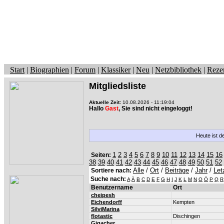
Start
|
Biographien
|
Forum
|
Klassiker
|
Neu
|
Netzbibliothek
|
Reze
Mitgliedsliste
Aktuelle Zeit:
10.08.2026 - 11:19:04
Hallo
Gast
, Sie sind nicht eingeloggt!
Heute ist d
1
2
3
4
5
6
7
8
9
10
11
12
13
14
15
16
Seiten:
38
39
40
41
42
43
44
45
46
47
48
49
50
51
52
Alle
/
Ort
/
Beiträge
/
Jahr
/
Let
Sortiere nach:
Suche nach:
A
Ä
B
C
D
E
F
G
H
I
J
K
L
M
N
O
Ö
P
Q
R
Benutzername
Ort
cheipesh
Eichendorff
Kempten
SilviMarina
flotastic
Dischingen
Gigacher