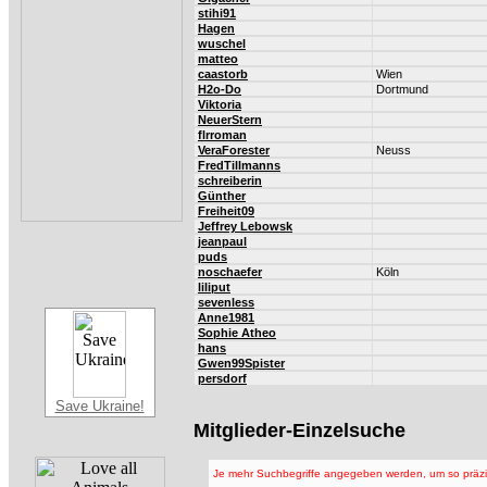
stihi91
Hagen
wuschel
matteo
caastorb
Wien
H2o-Do
Dortmund
Viktoria
NeuerStern
flrroman
VeraForester
Neuss
FredTillmanns
schreiberin
Günther
Freiheit09
Jeffrey Lebowsk
jeanpaul
puds
noschaefer
Köln
liliput
sevenless
Anne1981
Sophie Atheo
hans
Gwen99Spister
persdorf
Save Ukraine!
Mitglieder-Einzelsuche
Je mehr Suchbegriffe angegeben werden, um so präzis