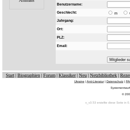
Benutzername:
Geschlecht:
m
Jahrgang:
Ort:
PLZ:
Email:
Start
|
Biographien
|
Forum
|
Klassiker
|
Neu
|
Netzbibliothek
|
Reze
Ukraine
|
Anti-Literatur
|
Datenschutz
|
FA
Systementwur
© 200
v_v3.53 erstellte diese Seite in 