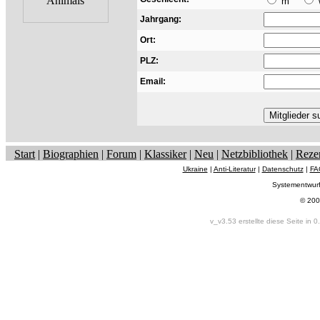
m
Jahrgang:
Ort:
PLZ:
Email:
Start
|
Biographien
|
Forum
|
Klassiker
|
Neu
|
Netzbibliothek
|
Reze
Ukraine
|
Anti-Literatur
|
Datenschutz
|
FA
Systementwur
© 200
v_v3.53 erstellte diese Seite in 