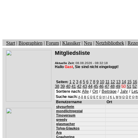
Start
|
Biographien
|
Forum
|
Klassiker
|
Neu
|
Netzbibliothek
|
Reze
Mitgliedsliste
Aktuelle Zeit:
08.08.2026 - 08:32:18
Hallo
Gast
, Sie sind nicht eingeloggt!
1
2
3
4
5
6
7
8
9
10
11
12
13
14
15
16
Seiten:
38
39
40
41
42
43
44
45
46
47
48
49
50
51
52
Alle
/
Ort
/
Beiträge
/
Jahr
/
Let
Sortiere nach:
Suche nach:
A
Ä
B
C
D
E
F
G
H
I
J
K
L
M
N
O
Ö
P
Q
R
Benutzername
Ort
skysurferin
mondlichtgestal
Tinoversum
greedy
glasmacher
Tolya-Glaukos
Ara
Grauhering