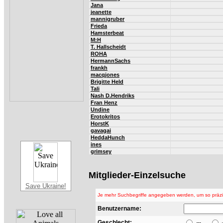
Jana
jeanette
mannigruber
Frieda
Hamsterbeat
M:H
T. Hallscheidt
ROHA
HermannSachs
frankh
macqjones
Brigitte Held
Tali
Nash D.Hendriks
Fran Henz
Undine
Erotokritos
HorstK
gavagai
HeddaHunch
ines
grimsey
Mitglieder-Einzelsuche
Save Ukraine!
Je mehr Suchbegriffe angegeben werden, um so präzis
Benutzername:
Geschlecht: