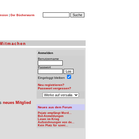
nsion
|
Der Bücherwurm
Mitmachen
Anmelden
Benutzername
Passwort
Eingeloggt bleiben
Neu registrieren?
Passwort vergessen?
ls
neues Mitglied
Neues aus dem Forum
Pojatz empfängt Mord...
Bot-Anmeldungen
Lesen im Krieg
Aufzeichnungen von de...
Kein Platz für szeni...