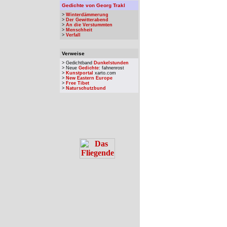
Gedichte von Georg Trakl
>
Winterdämmerung
>
Der Gewitterabend
>
An die Verstummten
>
Menschheit
>
Verfall
Verweise
> Gedichtband
Dunkelstunden
> Neue
Gedichte
: fahnenrost
>
Kunstportal
xarto.com
>
New Eastern Europe
>
Free Tibet
>
Naturschutzbund