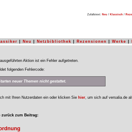
Zufallstext:
Neu
/
Klassisch
/
Reze
lassiker
|
Neu
|
Netzbibliothek
|
Rezensionen
|
Werke
|
ausgeführten Aktion ist ein Fehler aufgetreten.
det folgenden Fehlercode:
Starten neuer Themen nicht gestattet.
ich mit Ihren Nutzerdaten ein oder klicken Sie
hier
, um sich auf versalia.de a
 zurück zum Beitrag:
ordnung