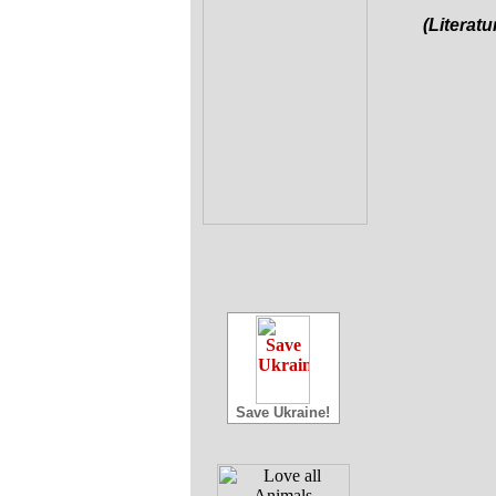
(Literat
Save Ukraine!