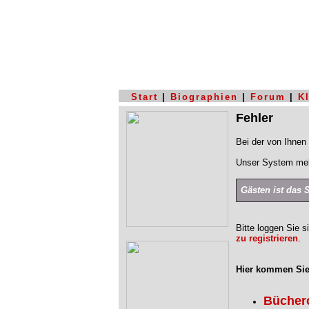
Start
|
Biographien
|
Forum
|
K
Fehler
Bei der von Ihnen 
Unser System mel
Gästen ist das 
Bitte loggen Sie s
zu registrieren
.
Hier kommen Sie
Bücher