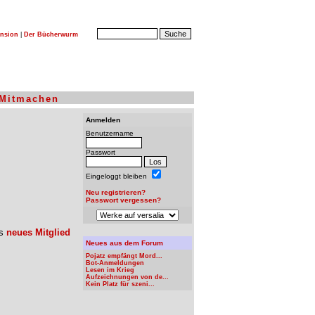
nsion
|
Der Bücherwurm
Mitmachen
Anmelden
Benutzername
Passwort
Eingeloggt bleiben
Neu registrieren?
Passwort vergessen?
ls
neues Mitglied
Neues aus dem Forum
Pojatz empfängt Mord...
Bot-Anmeldungen
Lesen im Krieg
Aufzeichnungen von de...
Kein Platz für szeni...