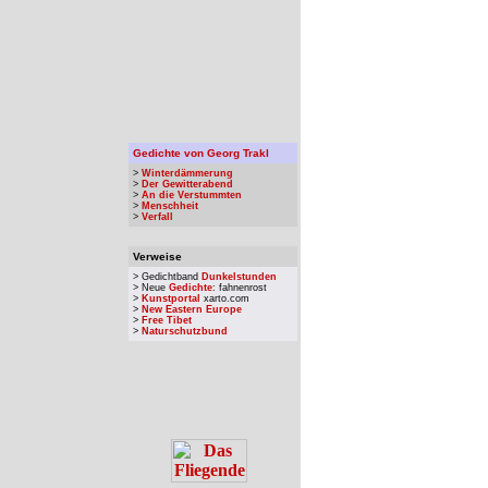
Gedichte von Georg Trakl
>
Winterdämmerung
>
Der Gewitterabend
>
An die Verstummten
>
Menschheit
>
Verfall
Verweise
> Gedichtband
Dunkelstunden
> Neue
Gedichte
: fahnenrost
>
Kunstportal
xarto.com
>
New Eastern Europe
>
Free Tibet
>
Naturschutzbund