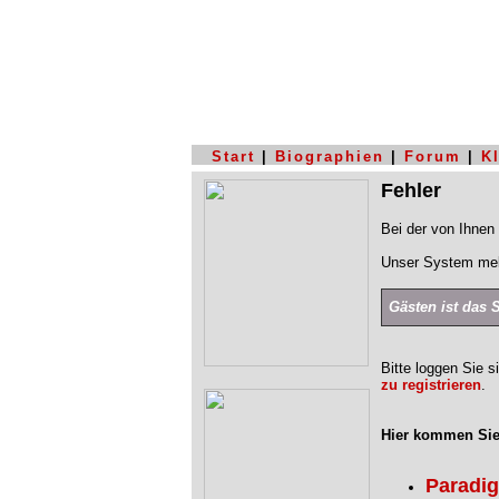
Start
|
Biographien
|
Forum
|
K
Fehler
Bei der von Ihnen 
Unser System mel
Gästen ist das 
Bitte loggen Sie s
zu registrieren
.
Hier kommen Sie
Paradi