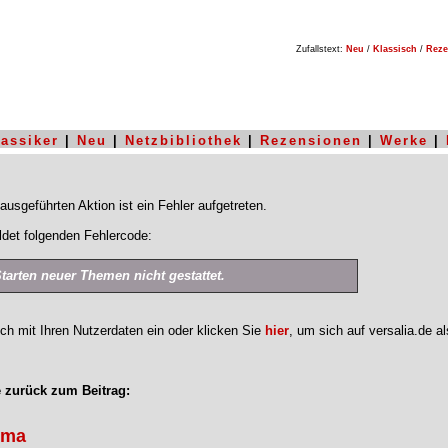
Zufallstext:
Neu
/
Klassisch
/
Reze
lassiker
|
Neu
|
Netzbibliothek
|
Rezensionen
|
Werke
|
ausgeführten Aktion ist ein Fehler aufgetreten.
det folgenden Fehlercode:
Starten neuer Themen nicht gestattet.
ich mit Ihren Nutzerdaten ein oder klicken Sie
hier
, um sich auf versalia.de a
 zurück zum Beitrag:
gma