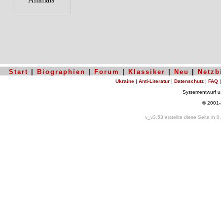
Start
|
Biographien
|
Forum
|
Klassiker
|
Neu
|
Netzb
Ukraine
|
Anti-Literatur
|
Datenschutz
|
FAQ
Systementwurf 
© 2001
v_v3.53 erstellte diese Seite in 