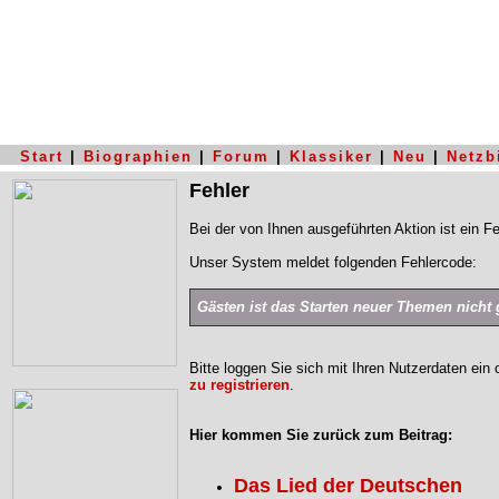
Start
|
Biographien
|
Forum
|
Klassiker
|
Neu
|
Netzb
Fehler
Bei der von Ihnen ausgeführten Aktion ist ein Fe
Unser System meldet folgenden Fehlercode:
Gästen ist das Starten neuer Themen nicht g
Bitte loggen Sie sich mit Ihren Nutzerdaten ein
zu registrieren
.
Hier kommen Sie zurück zum Beitrag:
Das Lied der Deutschen