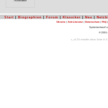
Start
|
Biographien
|
Forum
|
Klassiker
|
Neu
|
Netzb
Ukraine
|
Anti-Literatur
|
Datenschutz
|
FAQ
Systementwurf 
© 2001
v_v3.53 erstellte diese Seite in 