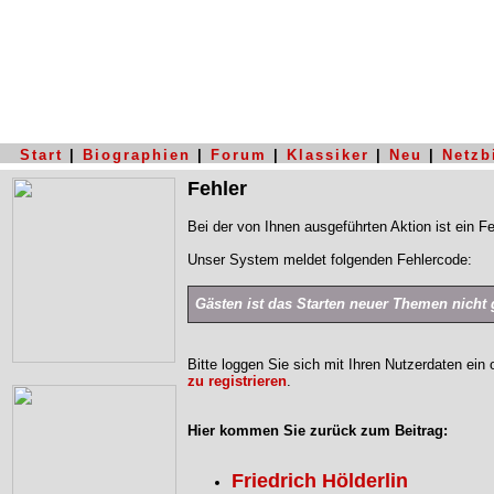
Start
|
Biographien
|
Forum
|
Klassiker
|
Neu
|
Netzb
Fehler
Bei der von Ihnen ausgeführten Aktion ist ein Fe
Unser System meldet folgenden Fehlercode:
Gästen ist das Starten neuer Themen nicht g
Bitte loggen Sie sich mit Ihren Nutzerdaten ein
zu registrieren
.
Hier kommen Sie zurück zum Beitrag:
Friedrich Hölderlin