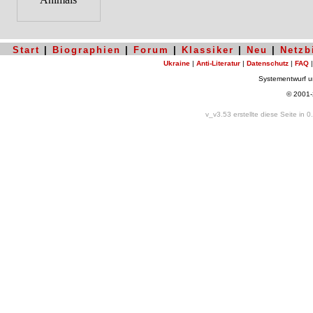
Start
|
Biographien
|
Forum
|
Klassiker
|
Neu
|
Netzb
Ukraine
|
Anti-Literatur
|
Datenschutz
|
FAQ
Systementwurf 
© 2001
v_v3.53 erstellte diese Seite in 