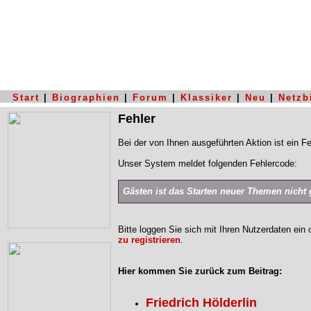
Start
|
Biographien
|
Forum
|
Klassiker
|
Neu
|
Netzb
Fehler
Bei der von Ihnen ausgeführten Aktion ist ein Fe
Unser System meldet folgenden Fehlercode:
Gästen ist das Starten neuer Themen nicht g
Bitte loggen Sie sich mit Ihren Nutzerdaten ein
zu registrieren
.
Hier kommen Sie zurück zum Beitrag:
Friedrich Hölderlin