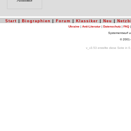
Start
|
Biographien
|
Forum
|
Klassiker
|
Neu
|
Netzb
Ukraine
|
Anti-Literatur
|
Datenschutz
|
FAQ
Systementwurf 
© 2001
v_v3.53 erstellte diese Seite in 