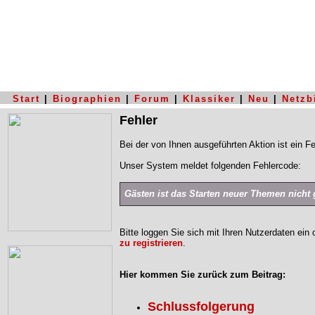
Start
|
Biographien
|
Forum
|
Klassiker
|
Neu
|
Netzb
Fehler
Bei der von Ihnen ausgeführten Aktion ist ein Fe
Unser System meldet folgenden Fehlercode:
Gästen ist das Starten neuer Themen nicht g
Bitte loggen Sie sich mit Ihren Nutzerdaten ein
zu registrieren
.
Hier kommen Sie zurück zum Beitrag:
Schlussfolgerung