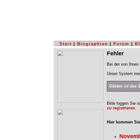
Start
|
Biographien
|
Forum
|
K
Fehler
Bei der von Ihnen 
Unser System mel
Gästen ist das 
Bitte loggen Sie s
zu registrieren
.
Hier kommen Sie
Novemb