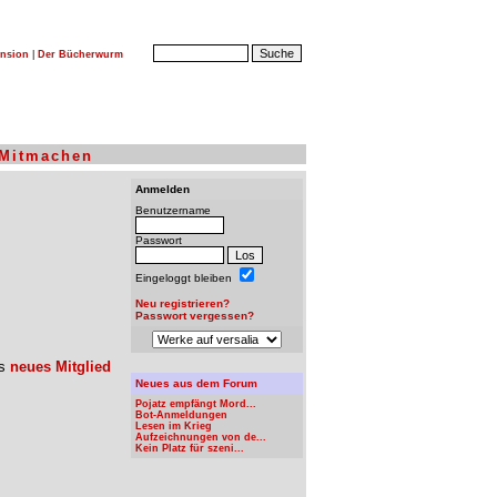
nsion
|
Der Bücherwurm
Mitmachen
Anmelden
Benutzername
Passwort
Eingeloggt bleiben
Neu registrieren?
Passwort vergessen?
ls
neues Mitglied
Neues aus dem Forum
Pojatz empfängt Mord...
Bot-Anmeldungen
Lesen im Krieg
Aufzeichnungen von de...
Kein Platz für szeni...