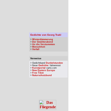
Gedichte von Georg Trakl
>
Winterdämmerung
>
Der Gewitterabend
>
An die Verstummten
>
Menschheit
>
Verfall
Verweise
> Gedichtband
Dunkelstunden
> Neue
Gedichte
: fahnenrost
>
Kunstportal
xarto.com
>
New Eastern Europe
>
Free Tibet
>
Naturschutzbund