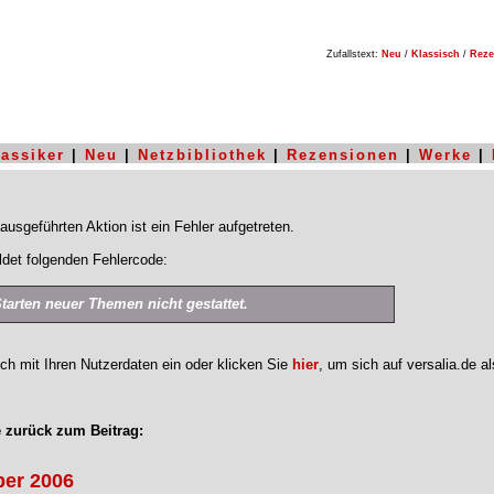
Zufallstext:
Neu
/
Klassisch
/
Reze
lassiker
|
Neu
|
Netzbibliothek
|
Rezensionen
|
Werke
|
ausgeführten Aktion ist ein Fehler aufgetreten.
det folgenden Fehlercode:
Starten neuer Themen nicht gestattet.
ich mit Ihren Nutzerdaten ein oder klicken Sie
hier
, um sich auf versalia.de a
 zurück zum Beitrag:
er 2006