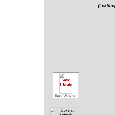
(Lektür
Save Ukraine!