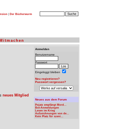
nsion
|
Der Bücherwurm
Mitmachen
Anmelden
Benutzername
Passwort
Eingeloggt bleiben
Neu registrieren?
Passwort vergessen?
ls
neues Mitglied
Neues aus dem Forum
Pojatz empfängt Mord...
Bot-Anmeldungen
Lesen im Krieg
Aufzeichnungen von de...
Kein Platz für szeni...