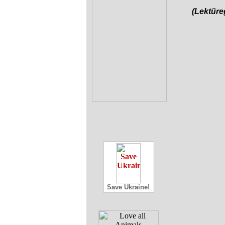
(Lektür
Save Ukraine!