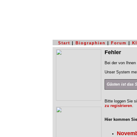
Start
|
Biographien
|
Forum
|
K
Fehler
Bei der von Ihnen 
Unser System mel
Gästen ist das 
Bitte loggen Sie s
zu registrieren
.
Hier kommen Sie
Novemb