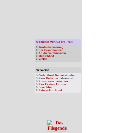
Gedichte von Georg Trakl
>
Winterdämmerung
>
Der Gewitterabend
>
An die Verstummten
>
Menschheit
>
Verfall
Verweise
> Gedichtband
Dunkelstunden
> Neue
Gedichte
: fahnenrost
>
Kunstportal
xarto.com
>
New Eastern Europe
>
Free Tibet
>
Naturschutzbund