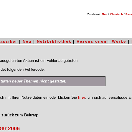
Zufallstext:
Neu
/
Klassisch
/
Reze
lassiker
|
Neu
|
Netzbibliothek
|
Rezensionen
|
Werke
|
ausgeführten Aktion ist ein Fehler aufgetreten.
det folgenden Fehlercode:
Starten neuer Themen nicht gestattet.
ich mit Ihren Nutzerdaten ein oder klicken Sie
hier
, um sich auf versalia.de a
 zurück zum Beitrag:
er 2006