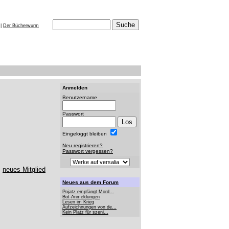
|
Der Bücherwurm
Anmelden
Benutzername
Passwort
Eingeloggt bleiben
Neu registrieren?
Passwort vergessen?
s
neues Mitglied
Neues aus dem Forum
Pojatz empfängt Mord...
Bot-Anmeldungen
Lesen im Krieg
Aufzeichnungen von de...
Kein Platz für szeni...