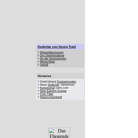
Gedichte von Georg Trakl
>
Winterdämmerung
>
Der Gewitterabend
>
An die Verstummten
>
Menschheit
>
Verfall
Verweise
> Gedichtband
Dunkelstunden
> Neue
Gedichte
: fahnenrost
>
Kunstportal
xarto.com
>
New Eastern Europe
>
Free Tibet
>
Naturschutzbund