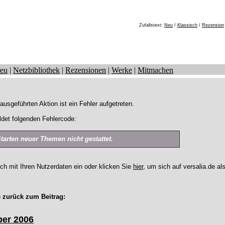
Zufallstext:
Neu
/
Klassisch
/
Rezension
eu
|
Netzbibliothek
|
Rezensionen
|
Werke
|
Mitmachen
ausgeführten Aktion ist ein Fehler aufgetreten.
det folgenden Fehlercode:
Starten neuer Themen nicht gestattet.
ich mit Ihren Nutzerdaten ein oder klicken Sie
hier
, um sich auf versalia.de al
 zurück zum Beitrag:
er 2006