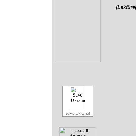
(Lektür
Save Ukraine!