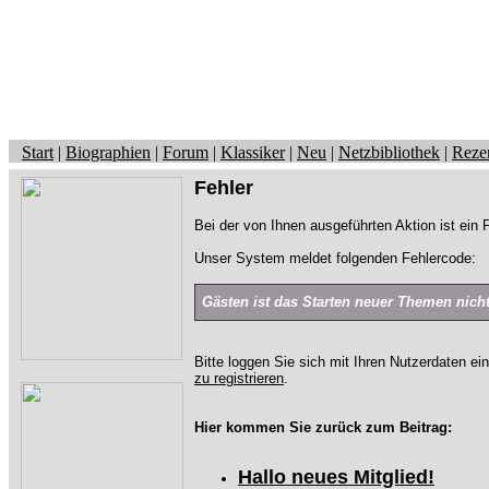
Start
|
Biographien
|
Forum
|
Klassiker
|
Neu
|
Netzbibliothek
|
Reze
Fehler
Bei der von Ihnen ausgeführten Aktion ist ein F
Unser System meldet folgenden Fehlercode:
Gästen ist das Starten neuer Themen nicht 
Bitte loggen Sie sich mit Ihren Nutzerdaten ei
zu registrieren
.
Hier kommen Sie zurück zum Beitrag:
Hallo neues Mitglied!