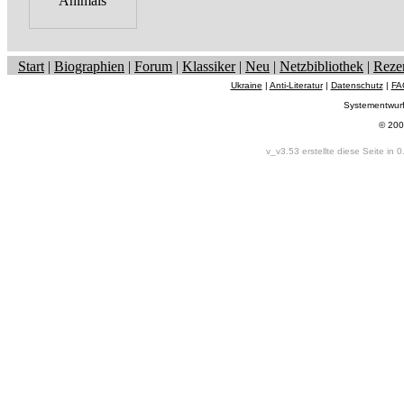
Start
|
Biographien
|
Forum
|
Klassiker
|
Neu
|
Netzbibliothek
|
Reze
Ukraine
|
Anti-Literatur
|
Datenschutz
|
FA
Systementwur
© 200
v_v3.53 erstellte diese Seite in 