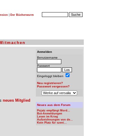
nsion
|
Der Bücherwurm
Mitmachen
Anmelden
Benutzername
Passwort
Eingeloggt bleiben
Neu registrieren?
Passwort vergessen?
ls
neues Mitglied
Neues aus dem Forum
Pojatz empfängt Mord...
Bot-Anmeldungen
Lesen im Krieg
Aufzeichnungen von de...
Kein Platz für szeni...