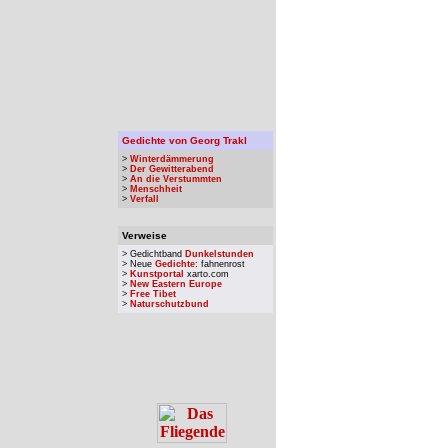
Gedichte von Georg Trakl
>
Winterdämmerung
>
Der Gewitterabend
>
An die Verstummten
>
Menschheit
>
Verfall
Verweise
> Gedichtband
Dunkelstunden
> Neue
Gedichte
: fahnenrost
>
Kunstportal
xarto.com
>
New Eastern Europe
>
Free Tibet
>
Naturschutzbund