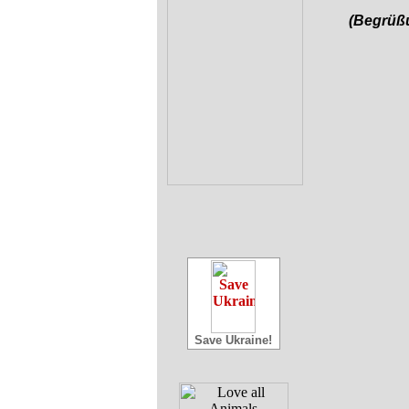
(Begrüß
Save Ukraine!