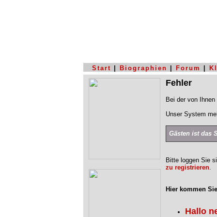
Start
|
Biographien
|
Forum
|
K
Fehler
Bei der von Ihnen 
Unser System mel
Gästen ist das 
Bitte loggen Sie s
zu registrieren
.
Hier kommen Sie
Hallo n