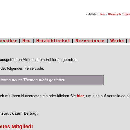
Zufallstext:
Neu
/
Klassisch
/
Reze
lassiker
|
Neu
|
Netzbibliothek
|
Rezensionen
|
Werke
|
ausgeführten Aktion ist ein Fehler aufgetreten.
det folgenden Fehlercode:
Starten neuer Themen nicht gestattet.
ich mit Ihren Nutzerdaten ein oder klicken Sie
hier
, um sich auf versalia.de a
 zurück zum Beitrag:
eues Mitglied!