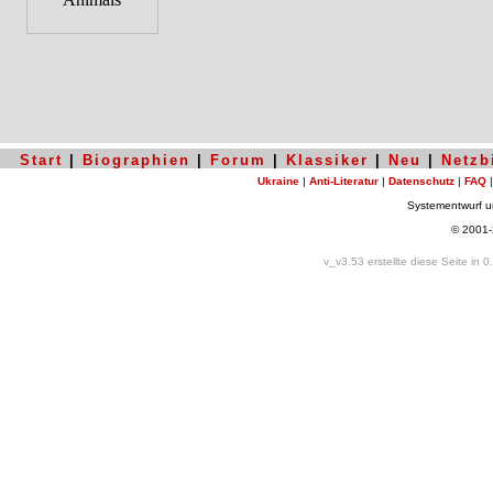
Start
|
Biographien
|
Forum
|
Klassiker
|
Neu
|
Netzb
Ukraine
|
Anti-Literatur
|
Datenschutz
|
FAQ
Systementwurf 
© 2001
v_v3.53 erstellte diese Seite in 