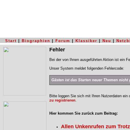
Start
|
Biographien
|
Forum
|
Klassiker
|
Neu
|
Netzb
Fehler
Bei der von Ihnen ausgeführten Aktion ist ein Fe
Unser System meldet folgenden Fehlercode:
Gästen ist das Starten neuer Themen nicht g
Bitte loggen Sie sich mit Ihren Nutzerdaten ein
zu registrieren
.
Hier kommen Sie zurück zum Beitrag:
Allen Unkenrufen zum Trotz