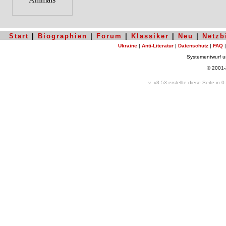
Start
|
Biographien
|
Forum
|
Klassiker
|
Neu
|
Netzb
Ukraine
|
Anti-Literatur
|
Datenschutz
|
FAQ
Systementwurf 
© 2001
v_v3.53 erstellte diese Seite in 