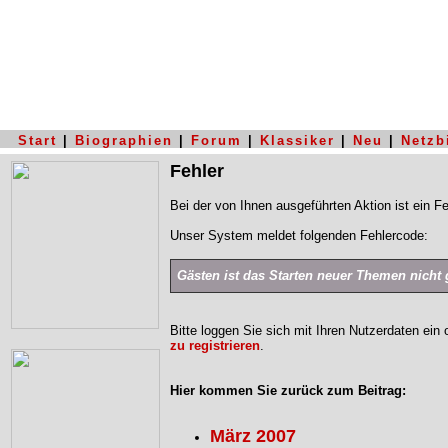
Start
|
Biographien
|
Forum
|
Klassiker
|
Neu
|
Netzb
Fehler
Bei der von Ihnen ausgeführten Aktion ist ein Fe
Unser System meldet folgenden Fehlercode:
Gästen ist das Starten neuer Themen nicht g
Bitte loggen Sie sich mit Ihren Nutzerdaten ein
zu registrieren
.
Hier kommen Sie zurück zum Beitrag:
März 2007