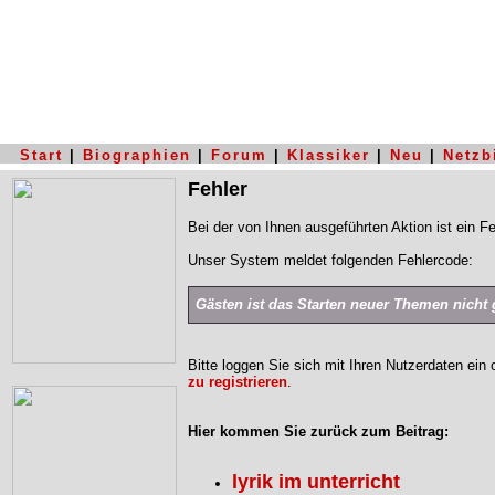
Start
|
Biographien
|
Forum
|
Klassiker
|
Neu
|
Netzb
Fehler
Bei der von Ihnen ausgeführten Aktion ist ein Fe
Unser System meldet folgenden Fehlercode:
Gästen ist das Starten neuer Themen nicht g
Bitte loggen Sie sich mit Ihren Nutzerdaten ein
zu registrieren
.
Hier kommen Sie zurück zum Beitrag:
lyrik im unterricht