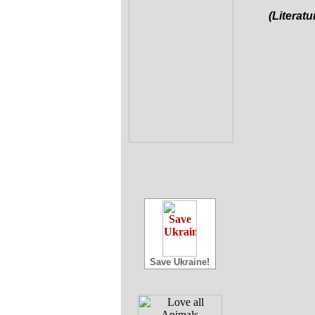
(Literat
Save Ukraine!