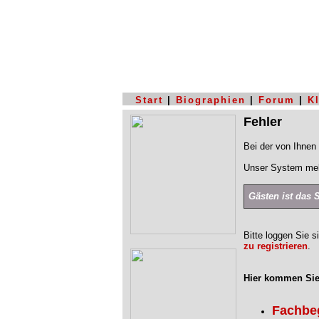
Start
|
Biographien
|
Forum
|
K
Fehler
Bei der von Ihnen 
Unser System mel
Gästen ist das 
Bitte loggen Sie s
zu registrieren
.
Hier kommen Sie
Fachbegr