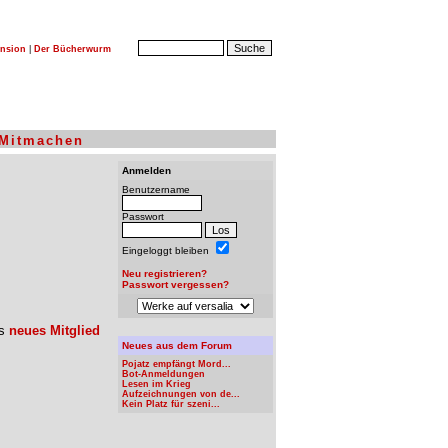
nsion
|
Der Bücherwurm
Mitmachen
Anmelden
Benutzername
Passwort
Eingeloggt bleiben
Neu registrieren?
Passwort vergessen?
ls
neues Mitglied
Neues aus dem Forum
Pojatz empfängt Mord...
Bot-Anmeldungen
Lesen im Krieg
Aufzeichnungen von de...
Kein Platz für szeni...