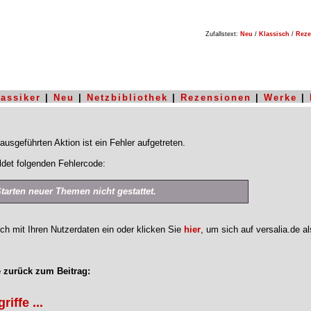
Zufallstext:
Neu
/
Klassisch
/
Reze
lassiker
|
Neu
|
Netzbibliothek
|
Rezensionen
|
Werke
|
ausgeführten Aktion ist ein Fehler aufgetreten.
det folgenden Fehlercode:
Starten neuer Themen nicht gestattet.
ich mit Ihren Nutzerdaten ein oder klicken Sie
hier
, um sich auf versalia.de a
 zurück zum Beitrag:
iffe ...