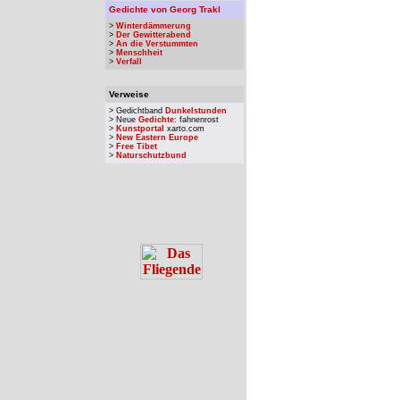
Gedichte von Georg Trakl
>
Winterdämmerung
>
Der Gewitterabend
>
An die Verstummten
>
Menschheit
>
Verfall
Verweise
> Gedichtband
Dunkelstunden
> Neue
Gedichte
: fahnenrost
>
Kunstportal
xarto.com
>
New Eastern Europe
>
Free Tibet
>
Naturschutzbund