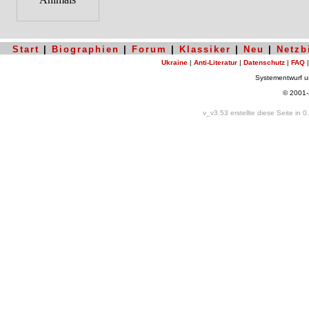
Start
|
Biographien
|
Forum
|
Klassiker
|
Neu
|
Netzb
Ukraine
|
Anti-Literatur
|
Datenschutz
|
FAQ
Systementwurf 
© 2001
v_v3.53 erstellte diese Seite in 