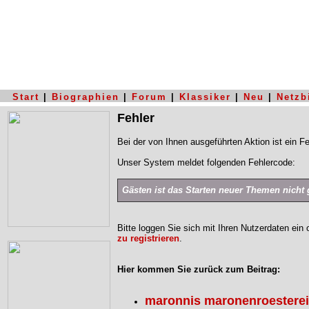
Start
|
Biographien
|
Forum
|
Klassiker
|
Neu
|
Netzb
Fehler
Bei der von Ihnen ausgeführten Aktion ist ein Fe
Unser System meldet folgenden Fehlercode:
Gästen ist das Starten neuer Themen nicht g
Bitte loggen Sie sich mit Ihren Nutzerdaten ein
zu registrieren
.
Hier kommen Sie zurück zum Beitrag:
maronnis maronenroesterei