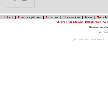
Start
|
Biographien
|
Forum
|
Klassiker
|
Neu
|
Netzb
Ukraine
|
Anti-Literatur
|
Datenschutz
|
FAQ
Systementwurf 
© 2001
v_v3.53 erstellte diese Seite in 