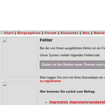
Start
|
Biographien
|
Forum
|
Klassiker
|
Neu
|
Netzb
Fehler
Bei der von Ihnen ausgeführten Aktion ist ein Fe
Unser System meldet folgenden Fehlercode:
Gästen ist das Starten neuer Themen nicht g
Bitte loggen Sie sich mit Ihren Nutzerdaten ein
zu registrieren
.
Hier kommen Sie zurück zum Beitrag:
maronnis maronenroesterei