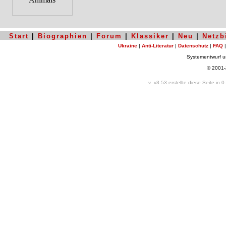
Start
|
Biographien
|
Forum
|
Klassiker
|
Neu
|
Netzb
Ukraine
|
Anti-Literatur
|
Datenschutz
|
FAQ
Systementwurf 
© 2001
v_v3.53 erstellte diese Seite in 