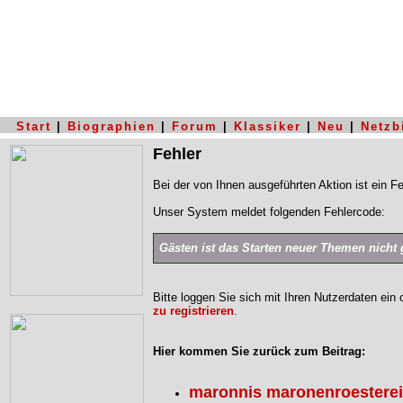
Start
|
Biographien
|
Forum
|
Klassiker
|
Neu
|
Netzb
Fehler
Bei der von Ihnen ausgeführten Aktion ist ein Fe
Unser System meldet folgenden Fehlercode:
Gästen ist das Starten neuer Themen nicht g
Bitte loggen Sie sich mit Ihren Nutzerdaten ein
zu registrieren
.
Hier kommen Sie zurück zum Beitrag:
maronnis maronenroesterei