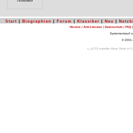
Start
|
Biographien
|
Forum
|
Klassiker
|
Neu
|
Netzb
Ukraine
|
Anti-Literatur
|
Datenschutz
|
FAQ
Systementwurf 
© 2001
v_v3.53 erstellte diese Seite in 