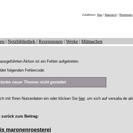
Zufallstext:
Neu
/
Klassisch
/
Rezension
eu
|
Netzbibliothek
|
Rezensionen
|
Werke
|
Mitmachen
ausgeführten Aktion ist ein Fehler aufgetreten.
det folgenden Fehlercode:
Starten neuer Themen nicht gestattet.
ich mit Ihren Nutzerdaten ein oder klicken Sie
hier
, um sich auf versalia.de al
 zurück zum Beitrag:
is maronenroesterei