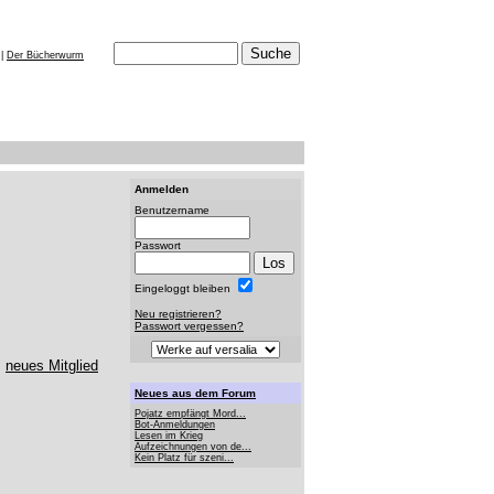
|
Der Bücherwurm
Anmelden
Benutzername
Passwort
Eingeloggt bleiben
Neu registrieren?
Passwort vergessen?
s
neues Mitglied
Neues aus dem Forum
Pojatz empfängt Mord...
Bot-Anmeldungen
Lesen im Krieg
Aufzeichnungen von de...
Kein Platz für szeni...