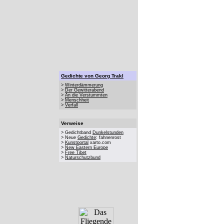
Gedichte von Georg Trakl
>
Winterdämmerung
>
Der Gewitterabend
>
An die Verstummten
>
Menschheit
>
Verfall
Verweise
> Gedichtband
Dunkelstunden
> Neue
Gedichte
: fahnenrost
>
Kunstportal
xarto.com
>
New Eastern Europe
>
Free Tibet
>
Naturschutzbund