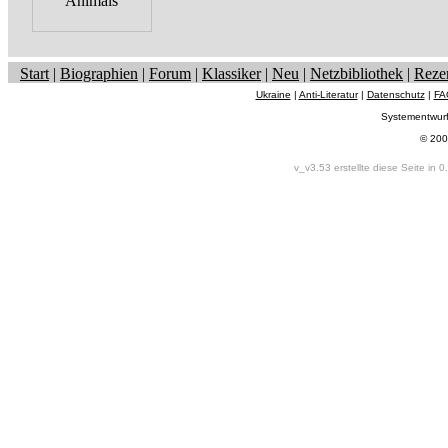
Start
|
Biographien
|
Forum
|
Klassiker
|
Neu
|
Netzbibliothek
|
Reze
Ukraine
|
Anti-Literatur
|
Datenschutz
|
FA
Systementwur
© 200
v_v3.53 erstellte diese Seite in 