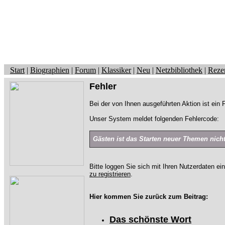
Start
|
Biographien
|
Forum
|
Klassiker
|
Neu
|
Netzbibliothek
|
Reze
Fehler
Bei der von Ihnen ausgeführten Aktion ist ein F
Unser System meldet folgenden Fehlercode:
Gästen ist das Starten neuer Themen nicht 
Bitte loggen Sie sich mit Ihren Nutzerdaten ei
zu registrieren
.
Hier kommen Sie zurück zum Beitrag:
Das schönste Wort