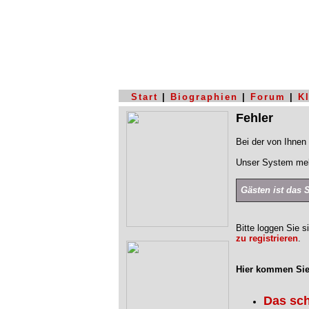
Start
|
Biographien
|
Forum
|
K
Fehler
Bei der von Ihnen 
Unser System mel
Gästen ist das 
Bitte loggen Sie s
zu registrieren
.
Hier kommen Sie
Das sc