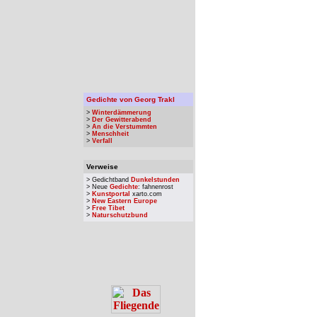
Gedichte von Georg Trakl
>
Winterdämmerung
>
Der Gewitterabend
>
An die Verstummten
>
Menschheit
>
Verfall
Verweise
> Gedichtband
Dunkelstunden
> Neue
Gedichte
: fahnenrost
>
Kunstportal
xarto.com
>
New Eastern Europe
>
Free Tibet
>
Naturschutzbund