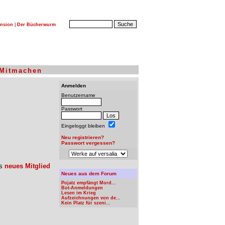
nsion
|
Der Bücherwurm
Mitmachen
Anmelden
Benutzername
Passwort
Eingeloggt bleiben
Neu registrieren?
Passwort vergessen?
ls
neues Mitglied
Neues aus dem Forum
Pojatz empfängt Mord...
Bot-Anmeldungen
Lesen im Krieg
Aufzeichnungen von de...
Kein Platz für szeni...