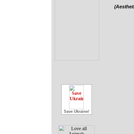
(Aesthet
Save Ukraine!