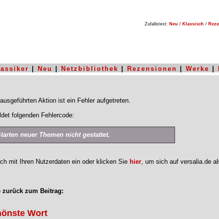
Zufallstext:
Neu
/
Klassisch
/
Reze
lassiker
|
Neu
|
Netzbibliothek
|
Rezensionen
|
Werke
|
ausgeführten Aktion ist ein Fehler aufgetreten.
det folgenden Fehlercode:
Starten neuer Themen nicht gestattet.
ich mit Ihren Nutzerdaten ein oder klicken Sie
hier
, um sich auf versalia.de a
 zurück zum Beitrag:
hönste Wort