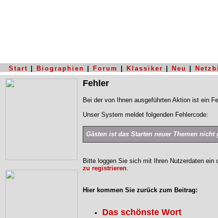
Start
|
Biographien
|
Forum
|
Klassiker
|
Neu
|
Netzb
Fehler
Bei der von Ihnen ausgeführten Aktion ist ein Fe
Unser System meldet folgenden Fehlercode:
Gästen ist das Starten neuer Themen nicht g
Bitte loggen Sie sich mit Ihren Nutzerdaten ein
zu registrieren
.
Hier kommen Sie zurück zum Beitrag:
Das schönste Wort