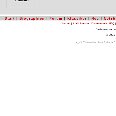
Start
|
Biographien
|
Forum
|
Klassiker
|
Neu
|
Netzb
Ukraine
|
Anti-Literatur
|
Datenschutz
|
FAQ
Systementwurf 
© 2001
v_v3.53 erstellte diese Seite in 