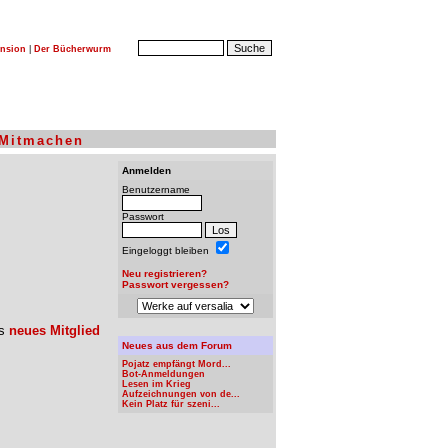
nsion
|
Der Bücherwurm
Mitmachen
Anmelden
Benutzername
Passwort
Eingeloggt bleiben
Neu registrieren?
Passwort vergessen?
ls
neues Mitglied
Neues aus dem Forum
Pojatz empfängt Mord...
Bot-Anmeldungen
Lesen im Krieg
Aufzeichnungen von de...
Kein Platz für szeni...