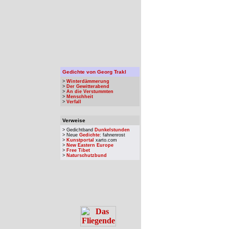
Gedichte von Georg Trakl
>
Winterdämmerung
>
Der Gewitterabend
>
An die Verstummten
>
Menschheit
>
Verfall
Verweise
> Gedichtband
Dunkelstunden
> Neue
Gedichte
: fahnenrost
>
Kunstportal
xarto.com
>
New Eastern Europe
>
Free Tibet
>
Naturschutzbund