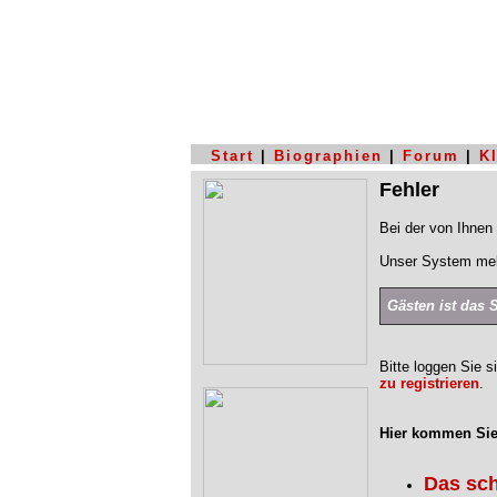
Start
|
Biographien
|
Forum
|
K
Fehler
Bei der von Ihnen 
Unser System mel
Gästen ist das 
Bitte loggen Sie s
zu registrieren
.
Hier kommen Sie
Das sc