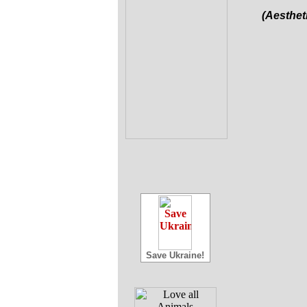
(Aesthet
Save Ukraine!