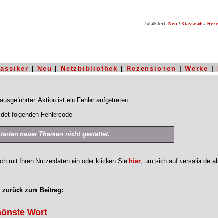
Zufallstext:
Neu
/
Klassisch
/
Reze
lassiker
|
Neu
|
Netzbibliothek
|
Rezensionen
|
Werke
|
ausgeführten Aktion ist ein Fehler aufgetreten.
det folgenden Fehlercode:
Starten neuer Themen nicht gestattet.
ich mit Ihren Nutzerdaten ein oder klicken Sie
hier
, um sich auf versalia.de a
 zurück zum Beitrag:
hönste Wort