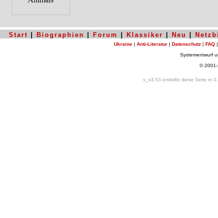
Start
|
Biographien
|
Forum
|
Klassiker
|
Neu
|
Netzb
Ukraine
|
Anti-Literatur
|
Datenschutz
|
FAQ
Systementwurf 
© 2001
v_v3.53 erstellte diese Seite in 