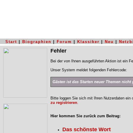
Start
|
Biographien
|
Forum
|
Klassiker
|
Neu
|
Netzb
Fehler
Bei der von Ihnen ausgeführten Aktion ist ein Fe
Unser System meldet folgenden Fehlercode:
Gästen ist das Starten neuer Themen nicht g
Bitte loggen Sie sich mit Ihren Nutzerdaten ein
zu registrieren
.
Hier kommen Sie zurück zum Beitrag:
Das schönste Wort