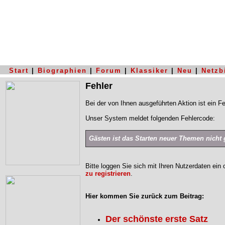
Start
|
Biographien
|
Forum
|
Klassiker
|
Neu
|
Netzb
Fehler
Bei der von Ihnen ausgeführten Aktion ist ein Fe
Unser System meldet folgenden Fehlercode:
Gästen ist das Starten neuer Themen nicht g
Bitte loggen Sie sich mit Ihren Nutzerdaten ein
zu registrieren
.
Hier kommen Sie zurück zum Beitrag:
Der schönste erste Satz