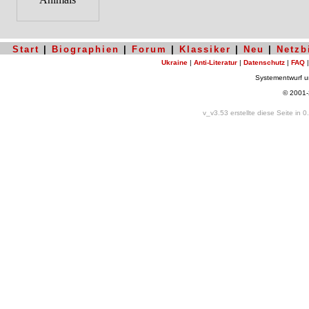
Start
|
Biographien
|
Forum
|
Klassiker
|
Neu
|
Netzb
Ukraine
|
Anti-Literatur
|
Datenschutz
|
FAQ
Systementwurf 
© 2001
v_v3.53 erstellte diese Seite in 