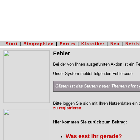
Start
|
Biographien
|
Forum
|
Klassiker
|
Neu
|
Netzb
Fehler
Bei der von Ihnen ausgeführten Aktion ist ein Fe
Unser System meldet folgenden Fehlercode:
Gästen ist das Starten neuer Themen nicht g
Bitte loggen Sie sich mit Ihren Nutzerdaten ein
zu registrieren
.
Hier kommen Sie zurück zum Beitrag:
Was esst Ihr gerade?