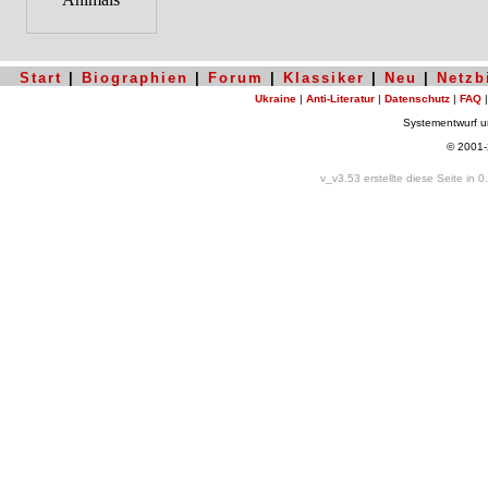
Start
|
Biographien
|
Forum
|
Klassiker
|
Neu
|
Netzb
Ukraine
|
Anti-Literatur
|
Datenschutz
|
FAQ
Systementwurf 
© 2001
v_v3.53 erstellte diese Seite in 