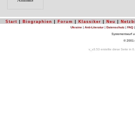
Start
|
Biographien
|
Forum
|
Klassiker
|
Neu
|
Netzb
Ukraine
|
Anti-Literatur
|
Datenschutz
|
FAQ
Systementwurf 
© 2001
v_v3.53 erstellte diese Seite in 