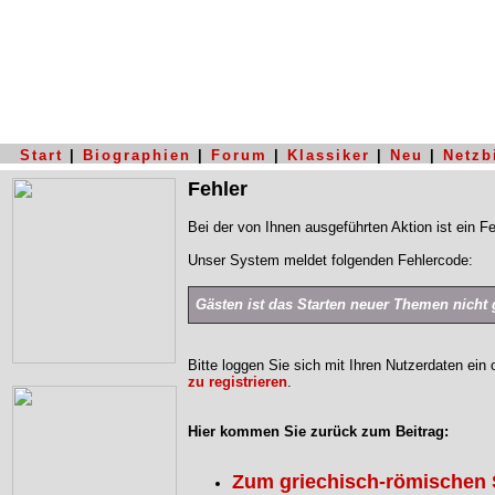
Start
|
Biographien
|
Forum
|
Klassiker
|
Neu
|
Netzb
Fehler
Bei der von Ihnen ausgeführten Aktion ist ein Fe
Unser System meldet folgenden Fehlercode:
Gästen ist das Starten neuer Themen nicht g
Bitte loggen Sie sich mit Ihren Nutzerdaten ein
zu registrieren
.
Hier kommen Sie zurück zum Beitrag:
Zum griechisch-römischen