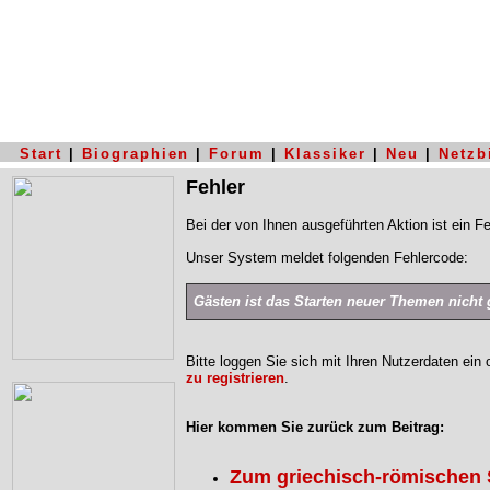
Start
|
Biographien
|
Forum
|
Klassiker
|
Neu
|
Netzb
Fehler
Bei der von Ihnen ausgeführten Aktion ist ein Fe
Unser System meldet folgenden Fehlercode:
Gästen ist das Starten neuer Themen nicht g
Bitte loggen Sie sich mit Ihren Nutzerdaten ein
zu registrieren
.
Hier kommen Sie zurück zum Beitrag:
Zum griechisch-römischen