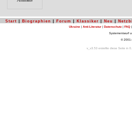
Start
|
Biographien
|
Forum
|
Klassiker
|
Neu
|
Netzb
Ukraine
|
Anti-Literatur
|
Datenschutz
|
FAQ
Systementwurf 
© 2001
v_v3.53 erstellte diese Seite in 