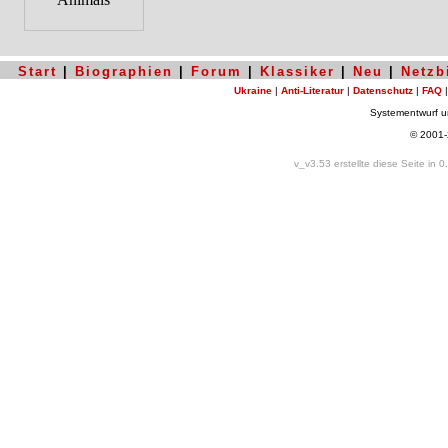
Start
|
Biographien
|
Forum
|
Klassiker
|
Neu
|
Netzb
Ukraine
|
Anti-Literatur
|
Datenschutz
|
FAQ
Systementwurf 
© 2001
v_v3.53 erstellte diese Seite in 