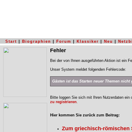
Start
|
Biographien
|
Forum
|
Klassiker
|
Neu
|
Netzb
Fehler
Bei der von Ihnen ausgeführten Aktion ist ein Fe
Unser System meldet folgenden Fehlercode:
Gästen ist das Starten neuer Themen nicht g
Bitte loggen Sie sich mit Ihren Nutzerdaten ein
zu registrieren
.
Hier kommen Sie zurück zum Beitrag:
Zum griechisch-römischen