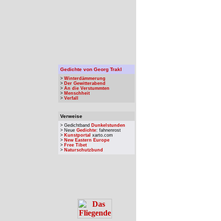
Gedichte von Georg Trakl
>
Winterdämmerung
>
Der Gewitterabend
>
An die Verstummten
>
Menschheit
>
Verfall
Verweise
> Gedichtband
Dunkelstunden
> Neue
Gedichte
: fahnenrost
>
Kunstportal
xarto.com
>
New Eastern Europe
>
Free Tibet
>
Naturschutzbund