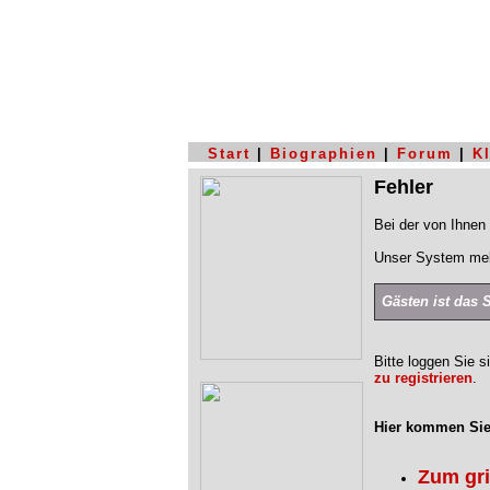
Start
|
Biographien
|
Forum
|
K
Fehler
Bei der von Ihnen 
Unser System mel
Gästen ist das 
Bitte loggen Sie s
zu registrieren
.
Hier kommen Sie
Zum gr