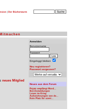
nsion
|
Der Bücherwurm
Mitmachen
Anmelden
Benutzername
Passwort
Eingeloggt bleiben
Neu registrieren?
Passwort vergessen?
ls
neues Mitglied
Neues aus dem Forum
Pojatz empfängt Mord...
Bot-Anmeldungen
Lesen im Krieg
Aufzeichnungen von de...
Kein Platz für szeni...