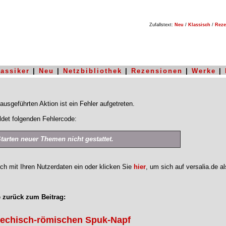
Zufallstext:
Neu
/
Klassisch
/
Reze
lassiker
|
Neu
|
Netzbibliothek
|
Rezensionen
|
Werke
|
ausgeführten Aktion ist ein Fehler aufgetreten.
det folgenden Fehlercode:
Starten neuer Themen nicht gestattet.
ich mit Ihren Nutzerdaten ein oder klicken Sie
hier
, um sich auf versalia.de a
 zurück zum Beitrag:
iechisch-römischen Spuk-Napf