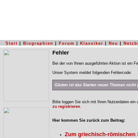
Start
|
Biographien
|
Forum
|
Klassiker
|
Neu
|
Netzb
Fehler
Bei der von Ihnen ausgeführten Aktion ist ein Fe
Unser System meldet folgenden Fehlercode:
Gästen ist das Starten neuer Themen nicht g
Bitte loggen Sie sich mit Ihren Nutzerdaten ein
zu registrieren
.
Hier kommen Sie zurück zum Beitrag:
Zum griechisch-römischen