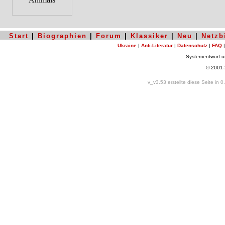
Start
|
Biographien
|
Forum
|
Klassiker
|
Neu
|
Netzb
Ukraine
|
Anti-Literatur
|
Datenschutz
|
FAQ
Systementwurf 
© 2001
v_v3.53 erstellte diese Seite in 