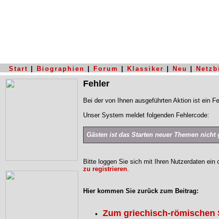
Start
|
Biographien
|
Forum
|
Klassiker
|
Neu
|
Netzb
Fehler
Bei der von Ihnen ausgeführten Aktion ist ein Fe
Unser System meldet folgenden Fehlercode:
Gästen ist das Starten neuer Themen nicht g
Bitte loggen Sie sich mit Ihren Nutzerdaten ein
zu registrieren
.
Hier kommen Sie zurück zum Beitrag:
Zum griechisch-römischen