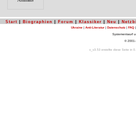
Start
|
Biographien
|
Forum
|
Klassiker
|
Neu
|
Netzb
Ukraine
|
Anti-Literatur
|
Datenschutz
|
FAQ
Systementwurf 
© 2001
v_v3.53 erstellte diese Seite in 