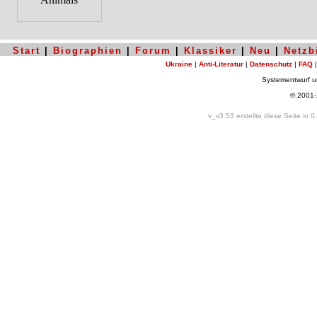
Start
|
Biographien
|
Forum
|
Klassiker
|
Neu
|
Netzb
Ukraine
|
Anti-Literatur
|
Datenschutz
|
FAQ
Systementwurf 
© 2001
v_v3.53 erstellte diese Seite in 