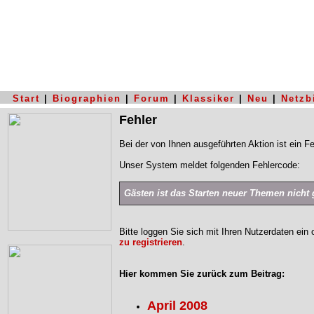
Start
|
Biographien
|
Forum
|
Klassiker
|
Neu
|
Netzb
Fehler
Bei der von Ihnen ausgeführten Aktion ist ein Fe
Unser System meldet folgenden Fehlercode:
Gästen ist das Starten neuer Themen nicht g
Bitte loggen Sie sich mit Ihren Nutzerdaten ein
zu registrieren
.
Hier kommen Sie zurück zum Beitrag:
April 2008