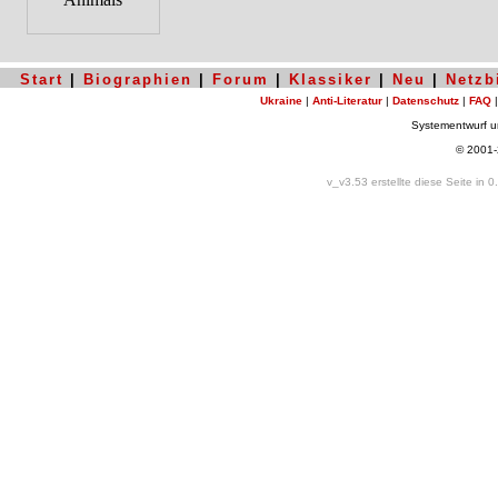
Start
|
Biographien
|
Forum
|
Klassiker
|
Neu
|
Netzb
Ukraine
|
Anti-Literatur
|
Datenschutz
|
FAQ
Systementwurf 
© 2001
v_v3.53 erstellte diese Seite in 