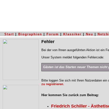
Start
|
Biographien
|
Forum
|
Klassiker
|
Neu
|
Netzb
Fehler
Bei der von Ihnen ausgeführten Aktion ist ein Fe
Unser System meldet folgenden Fehlercode:
Gästen ist das Starten neuer Themen nicht g
Bitte loggen Sie sich mit Ihren Nutzerdaten ein
zu registrieren
.
Hier kommen Sie zurück zum Beitrag:
Friedrich Schiller - Ästheti