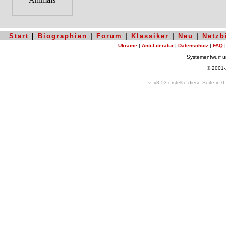
Start
|
Biographien
|
Forum
|
Klassiker
|
Neu
|
Netzb
Ukraine
|
Anti-Literatur
|
Datenschutz
|
FAQ
Systementwurf 
© 2001
v_v3.53 erstellte diese Seite in 