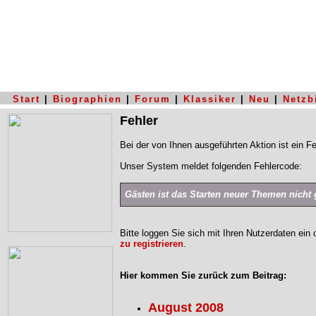
Start
|
Biographien
|
Forum
|
Klassiker
|
Neu
|
Netzb
Fehler
Bei der von Ihnen ausgeführten Aktion ist ein Fe
Unser System meldet folgenden Fehlercode:
Gästen ist das Starten neuer Themen nicht g
Bitte loggen Sie sich mit Ihren Nutzerdaten ein
zu registrieren
.
Hier kommen Sie zurück zum Beitrag:
August 2008