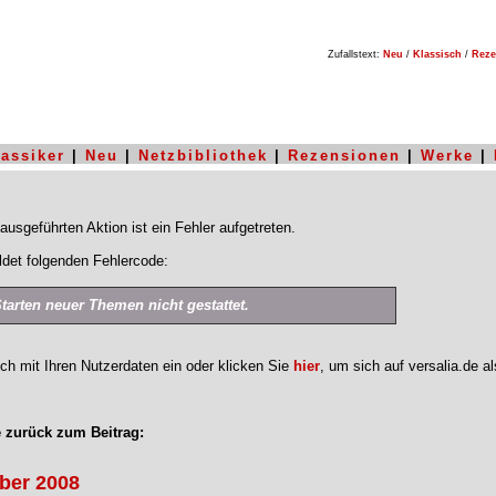
Zufallstext:
Neu
/
Klassisch
/
Reze
lassiker
|
Neu
|
Netzbibliothek
|
Rezensionen
|
Werke
|
ausgeführten Aktion ist ein Fehler aufgetreten.
det folgenden Fehlercode:
Starten neuer Themen nicht gestattet.
ich mit Ihren Nutzerdaten ein oder klicken Sie
hier
, um sich auf versalia.de a
 zurück zum Beitrag:
ber 2008