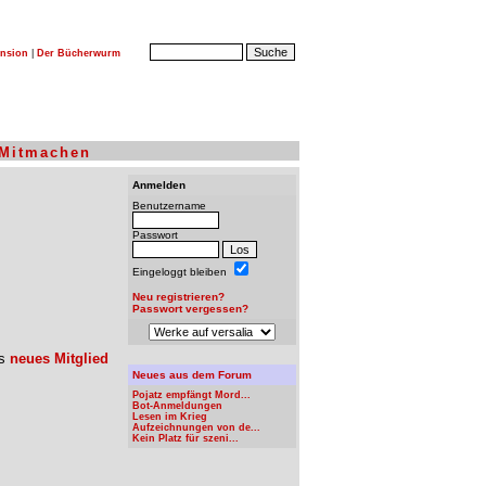
nsion
|
Der Bücherwurm
Mitmachen
Anmelden
Benutzername
Passwort
Eingeloggt bleiben
Neu registrieren?
Passwort vergessen?
ls
neues Mitglied
Neues aus dem Forum
Pojatz empfängt Mord...
Bot-Anmeldungen
Lesen im Krieg
Aufzeichnungen von de...
Kein Platz für szeni...