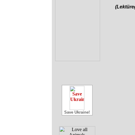
(Lektür
Save Ukraine!