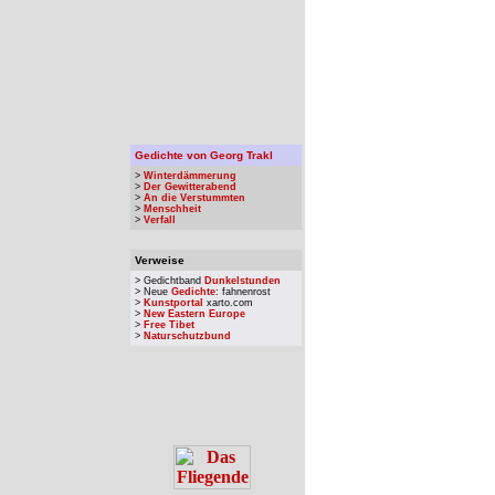
Gedichte von Georg Trakl
>
Winterdämmerung
>
Der Gewitterabend
>
An die Verstummten
>
Menschheit
>
Verfall
Verweise
> Gedichtband
Dunkelstunden
> Neue
Gedichte
: fahnenrost
>
Kunstportal
xarto.com
>
New Eastern Europe
>
Free Tibet
>
Naturschutzbund