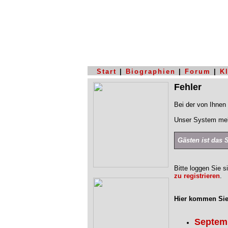
Start
|
Biographien
|
Forum
|
K
Fehler
Bei der von Ihnen 
Unser System mel
Gästen ist das 
Bitte loggen Sie s
zu registrieren
.
Hier kommen Sie
Septem