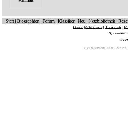
Start
|
Biographien
|
Forum
|
Klassiker
|
Neu
|
Netzbibliothek
|
Reze
Ukraine
|
Anti-Literatur
|
Datenschutz
|
FA
Systementwur
© 200
v_v3.53 erstellte diese Seite in 