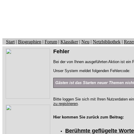
Start
|
Biographien
|
Forum
|
Klassiker
|
Neu
|
Netzbibliothek
|
Reze
Fehler
Bei der von Ihnen ausgeführten Aktion ist ein F
Unser System meldet folgenden Fehlercode:
Gästen ist das Starten neuer Themen nicht 
Bitte loggen Sie sich mit Ihren Nutzerdaten ei
zu registrieren
.
Hier kommen Sie zurück zum Beitrag:
Berühmte geflügelte Worte