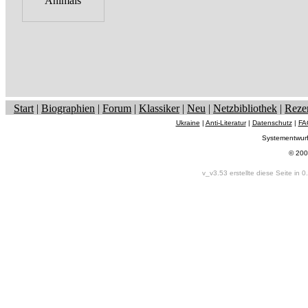
Start
|
Biographien
|
Forum
|
Klassiker
|
Neu
|
Netzbibliothek
|
Reze
Ukraine
|
Anti-Literatur
|
Datenschutz
|
FA
Systementwur
© 200
v_v3.53 erstellte diese Seite in 