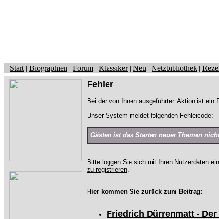
Start
|
Biographien
|
Forum
|
Klassiker
|
Neu
|
Netzbibliothek
|
Reze
Fehler
Bei der von Ihnen ausgeführten Aktion ist ein F
Unser System meldet folgenden Fehlercode:
Gästen ist das Starten neuer Themen nicht 
Bitte loggen Sie sich mit Ihren Nutzerdaten ei
zu registrieren
.
Hier kommen Sie zurück zum Beitrag:
Friedrich Dürrenmatt - De