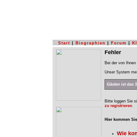
Start
|
Biographien
|
Forum
|
K
Fehler
Bei der von Ihnen 
Unser System mel
Gästen ist das 
Bitte loggen Sie s
zu registrieren
.
Hier kommen Sie
Wie ko