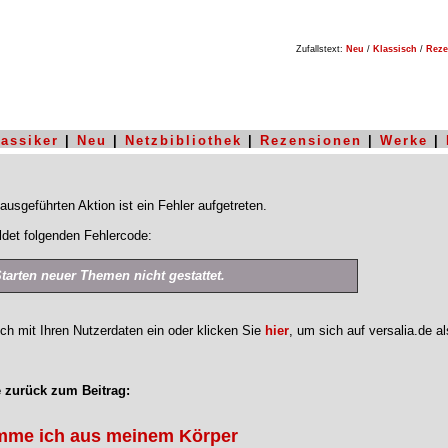
Zufallstext:
Neu
/
Klassisch
/
Reze
lassiker
|
Neu
|
Netzbibliothek
|
Rezensionen
|
Werke
|
ausgeführten Aktion ist ein Fehler aufgetreten.
det folgenden Fehlercode:
Starten neuer Themen nicht gestattet.
ich mit Ihren Nutzerdaten ein oder klicken Sie
hier
, um sich auf versalia.de a
 zurück zum Beitrag:
mme ich aus meinem Körper