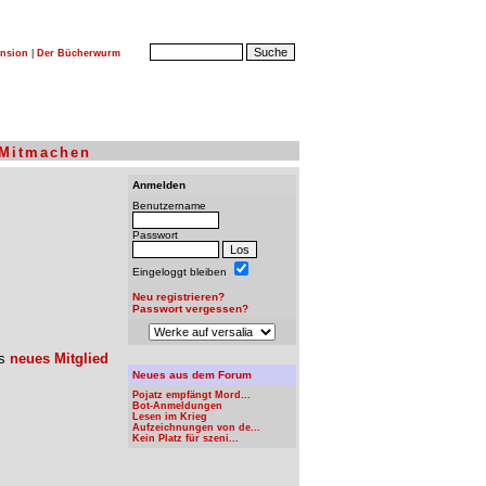
nsion
|
Der Bücherwurm
Mitmachen
Anmelden
Benutzername
Passwort
Eingeloggt bleiben
Neu registrieren?
Passwort vergessen?
ls
neues Mitglied
Neues aus dem Forum
Pojatz empfängt Mord...
Bot-Anmeldungen
Lesen im Krieg
Aufzeichnungen von de...
Kein Platz für szeni...