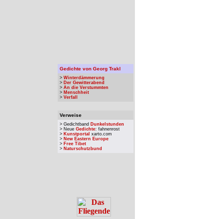
Gedichte von Georg Trakl
>
Winterdämmerung
>
Der Gewitterabend
>
An die Verstummten
>
Menschheit
>
Verfall
Verweise
> Gedichtband
Dunkelstunden
> Neue
Gedichte
: fahnenrost
>
Kunstportal
xarto.com
>
New Eastern Europe
>
Free Tibet
>
Naturschutzbund