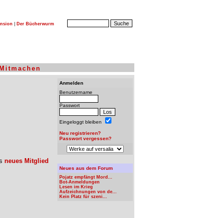
nsion
|
Der Bücherwurm
Mitmachen
Anmelden
Benutzername
Passwort
Eingeloggt bleiben
Neu registrieren?
Passwort vergessen?
ls
neues Mitglied
Neues aus dem Forum
Pojatz empfängt Mord...
Bot-Anmeldungen
Lesen im Krieg
Aufzeichnungen von de...
Kein Platz für szeni...