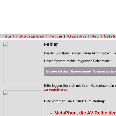
Start
|
Biographien
|
Forum
|
Klassiker
|
Neu
|
Netzb
Fehler
Bei der von Ihnen ausgeführten Aktion ist ein Fe
Unser System meldet folgenden Fehlercode:
Gästen ist das Starten neuer Themen nicht g
Bitte loggen Sie sich mit Ihren Nutzerdaten ein
zu registrieren
.
Hier kommen Sie zurück zum Beitrag:
MetaPhon, die AV-Reihe der