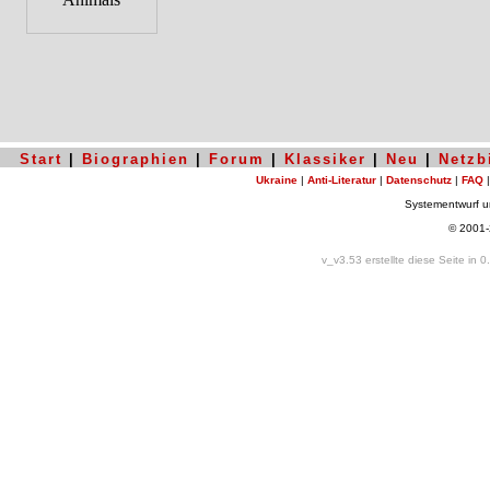
Start
|
Biographien
|
Forum
|
Klassiker
|
Neu
|
Netzb
Ukraine
|
Anti-Literatur
|
Datenschutz
|
FAQ
Systementwurf 
© 2001
v_v3.53 erstellte diese Seite in 