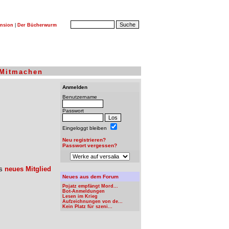
nsion
|
Der Bücherwurm
Mitmachen
Anmelden
Benutzername
Passwort
Eingeloggt bleiben
Neu registrieren?
Passwort vergessen?
ls
neues Mitglied
Neues aus dem Forum
Pojatz empfängt Mord...
Bot-Anmeldungen
Lesen im Krieg
Aufzeichnungen von de...
Kein Platz für szeni...