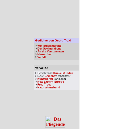
Gedichte von Georg Trakl
>
Winterdämmerung
>
Der Gewitterabend
>
An die Verstummten
>
Menschheit
>
Verfall
Verweise
> Gedichtband
Dunkelstunden
> Neue
Gedichte
: fahnenrost
>
Kunstportal
xarto.com
>
New Eastern Europe
>
Free Tibet
>
Naturschutzbund