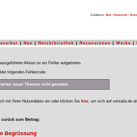
Zufallstext:
Neu
/
Klassisch
/
Reze
lassiker
|
Neu
|
Netzbibliothek
|
Rezensionen
|
Werke
|
ausgeführten Aktion ist ein Fehler aufgetreten.
det folgenden Fehlercode:
Starten neuer Themen nicht gestattet.
ich mit Ihren Nutzerdaten ein oder klicken Sie
hier
, um sich auf versalia.de a
 zurück zum Beitrag:
ge Begrüssung