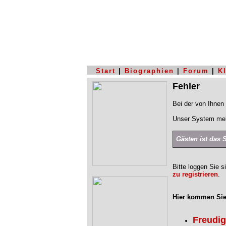
Start
|
Biographien
|
Forum
|
K
Fehler
Bei der von Ihnen 
Unser System mel
Gästen ist das 
Bitte loggen Sie s
zu registrieren
.
Hier kommen Sie
Freudi