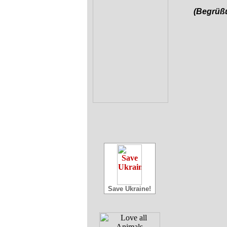
(Begrüß
Save Ukraine!