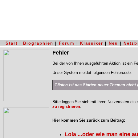
Start
|
Biographien
|
Forum
|
Klassiker
|
Neu
|
Netzb
Fehler
Bei der von Ihnen ausgeführten Aktion ist ein Fe
Unser System meldet folgenden Fehlercode:
Gästen ist das Starten neuer Themen nicht g
Bitte loggen Sie sich mit Ihren Nutzerdaten ein
zu registrieren
.
Hier kommen Sie zurück zum Beitrag:
Lola ...oder wie man eine 