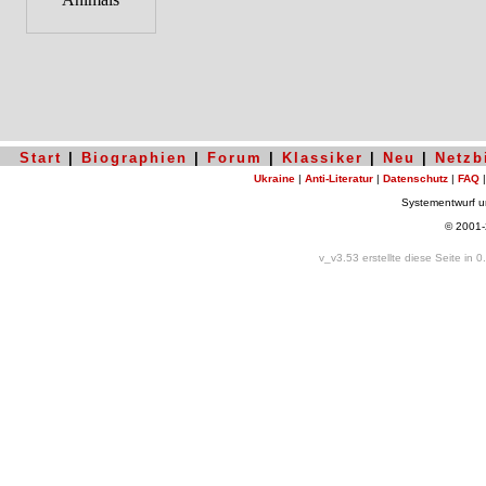
Start
|
Biographien
|
Forum
|
Klassiker
|
Neu
|
Netzb
Ukraine
|
Anti-Literatur
|
Datenschutz
|
FAQ
Systementwurf 
© 2001
v_v3.53 erstellte diese Seite in 