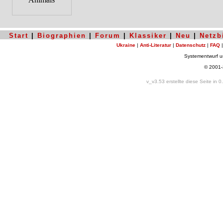
Start
|
Biographien
|
Forum
|
Klassiker
|
Neu
|
Netzb
Ukraine
|
Anti-Literatur
|
Datenschutz
|
FAQ
Systementwurf 
© 2001
v_v3.53 erstellte diese Seite in 