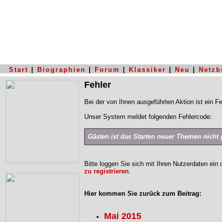
Start
|
Biographien
|
Forum
|
Klassiker
|
Neu
|
Netzb
Fehler
Bei der von Ihnen ausgeführten Aktion ist ein Fe
Unser System meldet folgenden Fehlercode:
Gästen ist das Starten neuer Themen nicht g
Bitte loggen Sie sich mit Ihren Nutzerdaten ein
zu registrieren
.
Hier kommen Sie zurück zum Beitrag:
Mai 2015