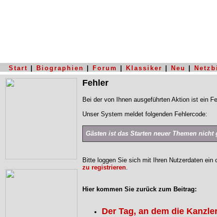
Start
|
Biographien
|
Forum
|
Klassiker
|
Neu
|
Netzb
Fehler
Bei der von Ihnen ausgeführten Aktion ist ein Fe
Unser System meldet folgenden Fehlercode:
Gästen ist das Starten neuer Themen nicht g
Bitte loggen Sie sich mit Ihren Nutzerdaten ein
zu registrieren
.
Hier kommen Sie zurück zum Beitrag:
Der Tag, an dem die Kanzler