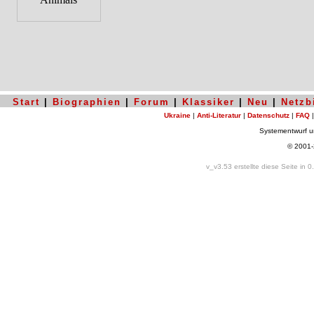
Start
|
Biographien
|
Forum
|
Klassiker
|
Neu
|
Netzb
Ukraine
|
Anti-Literatur
|
Datenschutz
|
FAQ
Systementwurf 
© 2001
v_v3.53 erstellte diese Seite in 